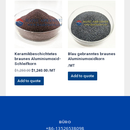
Keramikbeschichtetes
Blau gebranntes braunes
braunes Aluminiumoxid-
Aluminiumoxidkorn
Schleifkorn
/MT
$
1,250.00
$
1,240.00
/MT
Add to quote
Add to quote
BÜRO
+86-13526538098