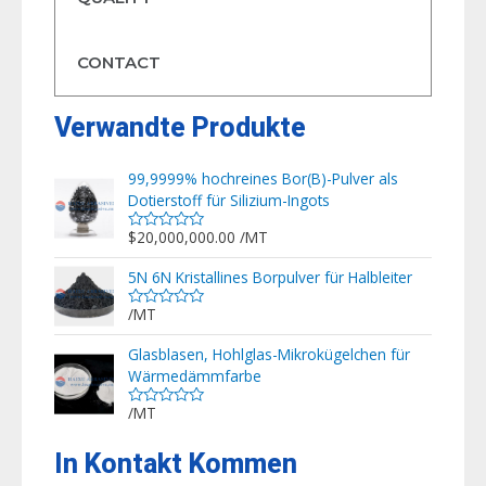
CONTACT
Verwandte Produkte
99,9999% hochreines Bor(B)-Pulver als
Dotierstoff für Silizium-Ingots
$
20,000,000.00
/MT
Bewertet
mit
0
5N 6N Kristallines Borpulver für Halbleiter
von
5
/MT
Bewertet
mit
0
Glasblasen, Hohlglas-Mikrokügelchen für
von
Wärmedämmfarbe
5
/MT
Bewertet
mit
0
In Kontakt Kommen
von
5