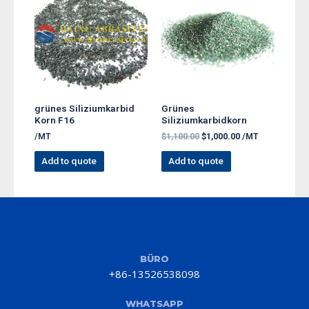
grünes Siliziumkarbid
Grünes
Korn F16
Siliziumkarbidkorn
/MT
$
1,100.00
$
1,000.00
/MT
Add to quote
Add to quote
BÜRO
+86-13526538098
WHATSAPP