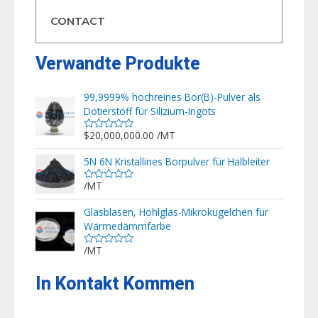
CONTACT
Verwandte Produkte
99,9999% hochreines Bor(B)-Pulver als
Dotierstoff für Silizium-Ingots
$
20,000,000.00
/MT
Bewertet
mit
0
5N 6N Kristallines Borpulver für Halbleiter
von
5
/MT
Bewertet
mit
0
Glasblasen, Hohlglas-Mikrokügelchen für
von
Wärmedämmfarbe
5
/MT
Bewertet
mit
0
In Kontakt Kommen
von
5