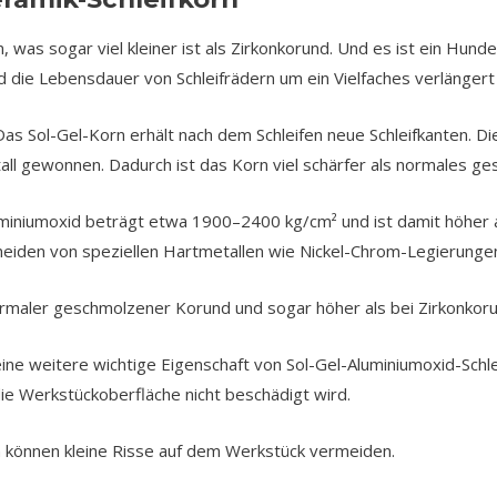
 was sogar viel kleiner ist als Zirkonkorund. Und es ist ein Hun
die Lebensdauer von Schleifrädern um ein Vielfaches verlängert 
Das Sol-Gel-Korn erhält nach dem Schleifen neue Schleifkanten. 
stall gewonnen. Dadurch ist das Korn viel schärfer als normales 
uminiumoxid beträgt etwa 1900–2400 kg/cm² und ist damit höher a
neiden von speziellen Hartmetallen wie Nickel-Chrom-Legierungen
normaler geschmolzener Korund und sogar höher als bei Zirkonkoru
eine weitere wichtige Eigenschaft von Sol-Gel-Aluminiumoxid-Schl
ie Werkstückoberfläche nicht beschädigt wird.
fen können kleine Risse auf dem Werkstück vermeiden.